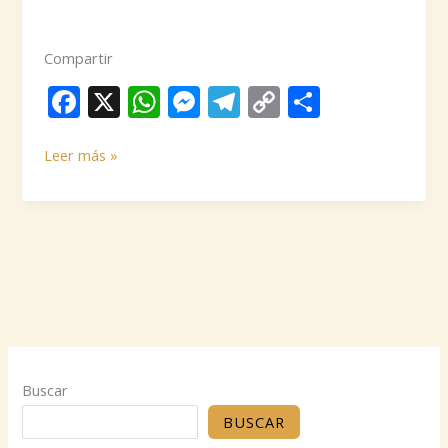
Compartir
F
X
W
M
T
C
C
ac
h
e
el
o
o
Rejuvenecimiento
e
at
ss
e
p
m
Leer más »
Facial
b
s
e
gr
y
p
en
o
A
n
a
Li
ar
Argentina:
Tendencias
o
p
g
m
n
ti
2025
k
p
er
k
r
que
Revolucionan
la
Belleza
Buscar
BUSCAR