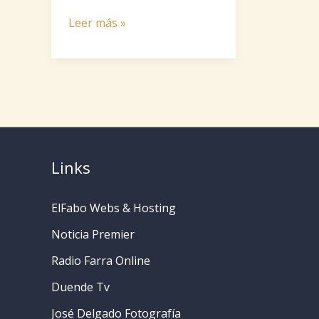
o
s
s
l
o
C
Rejuvenecimiento
Leer más »
k
A
e
e
p
o
Facial
p
n
g
y
m
en
Argentina:
p
g
r
L
p
Tendencias
e
a
i
a
2025
r
m
n
r
que
k
t
Revolucionan
Links
la
i
Belleza
r
ElFabo Webs & Hosting
Noticia Premier
Radio Farra Online
Duende Tv
José Delgado Fotografía