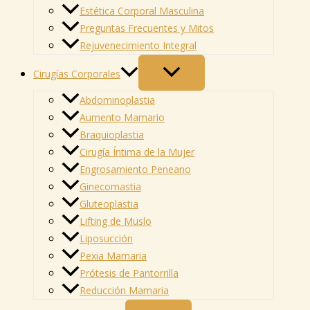
Estética Corporal Masculina
Preguntas Frecuentes y Mitos
Rejuvenecimiento Integral
Cirugías Corporales
Abdominoplastia
Aumento Mamario
Braquioplastia
Cirugía Íntima de la Mujer
Engrosamiento Peneano
Ginecomastia
Gluteoplastia
Lifting de Muslo
Liposucción
Pexia Mamaria
Prótesis de Pantorrilla
Reducción Mamaria