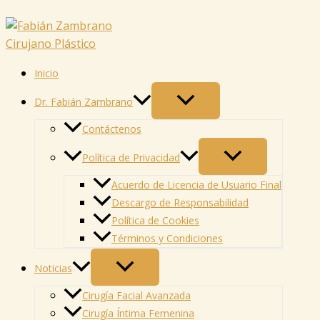
Ir
al
contenido
Inicio
Dr. Fabián Zambrano
Contáctenos
Política de Privacidad
Acuerdo de Licencia de Usuario Final
Descargo de Responsabilidad
Política de Cookies
Términos y Condiciones
Noticias
Cirugía Facial Avanzada
Cirugía Íntima Femenina