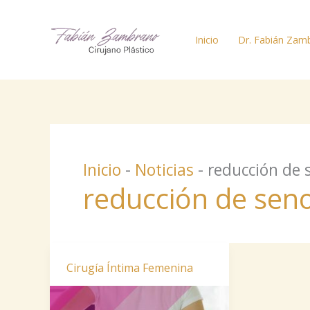
Ir
al
Inicio
Dr. Fabián Zam
contenido
Inicio
-
Noticias
-
reducción de 
reducción de sen
Cirugía Íntima Femenina