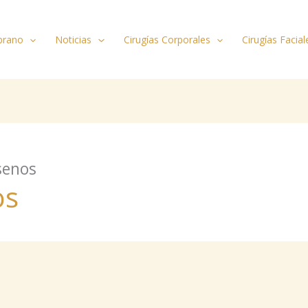
brano
Noticias
Cirugías Corporales
Cirugías Facial
senos
os